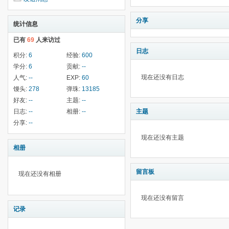
分享
统计信息
已有
69
人来访过
日志
积分:
6
经验:
600
学分:
6
贡献:
--
现在还没有日志
人气:
--
EXP:
60
馒头:
278
弹珠:
13185
好友:
--
主题:
--
日志:
--
相册:
--
主题
分享:
--
现在还没有主题
相册
留言板
现在还没有相册
现在还没有留言
记录