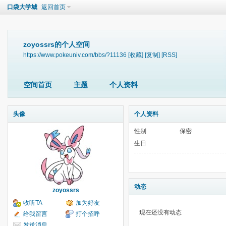
口袋大学城
返回首页
zoyossrs的个人空间
https://www.pokeuniv.com/bbs/?11136
[收藏]
[复制]
[RSS]
空间首页
主题
个人资料
头像
个人资料
性别
保密
生日
动态
zoyossrs
收听TA
加为好友
现在还没有动态
给我留言
打个招呼
发送消息