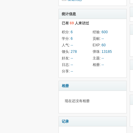
统计信息
已有
69
人来访过
积分:
6
经验:
600
学分:
6
贡献:
--
人气:
--
EXP:
60
馒头:
278
弹珠:
13185
好友:
--
主题:
--
日志:
--
相册:
--
分享:
--
相册
现在还没有相册
记录