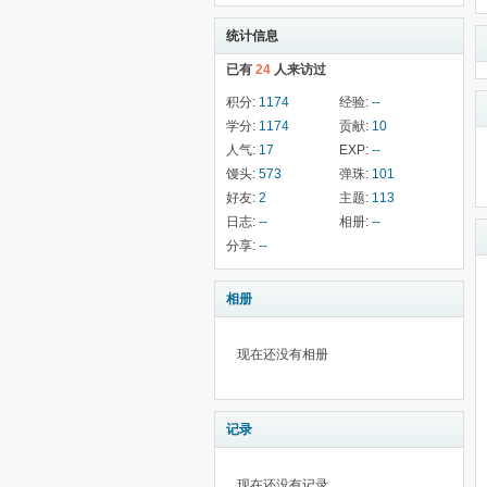
统计信息
已有
24
人来访过
积分:
1174
经验:
--
学分:
1174
贡献:
10
人气:
17
EXP:
--
馒头:
573
弹珠:
101
好友:
2
主题:
113
日志:
--
相册:
--
分享:
--
相册
现在还没有相册
记录
现在还没有记录