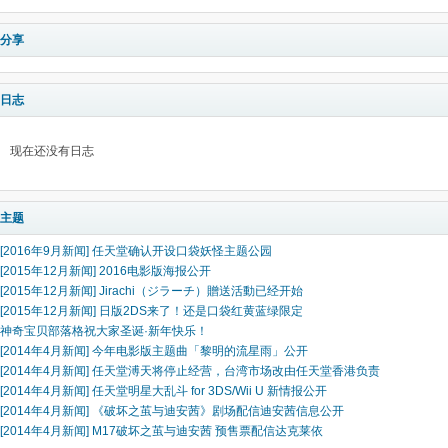
分享
日志
现在还没有日志
主题
[2016年9月新闻] 任天堂确认开设口袋妖怪主题公园
[2015年12月新闻] 2016电影版海报公开
[2015年12月新闻] Jirachi（ジラーチ）贈送活動已经开始
[2015年12月新闻] 日版2DS来了！还是口袋红黄蓝绿限定
神奇宝贝部落格祝大家圣诞·新年快乐！
[2014年4月新闻] 今年电影版主题曲「黎明的流星雨」公开
[2014年4月新闻] 任天堂溥天将停止经营，台湾市场改由任天堂香港负责
[2014年4月新闻] 任天堂明星大乱斗 for 3DS/Wii U 新情报公开
[2014年4月新闻] 《破坏之茧与迪安茜》剧场配信迪安茜信息公开
[2014年4月新闻] M17破坏之茧与迪安茜 预售票配信达克莱依