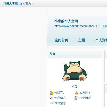
口袋大学城
返回首页
小宝的个人空间
https://www.pokeuniv.com/bbs/?1151
[收
空间首页
主题
个人资
头像
小宝
收听TA
加为好友
给我留言
打个招呼
发送消息