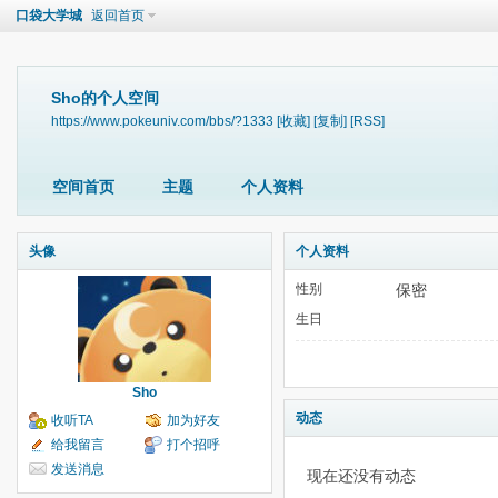
口袋大学城
返回首页
Sho的个人空间
https://www.pokeuniv.com/bbs/?1333
[收藏]
[复制]
[RSS]
空间首页
主题
个人资料
头像
个人资料
性别
保密
生日
Sho
动态
收听TA
加为好友
给我留言
打个招呼
发送消息
现在还没有动态