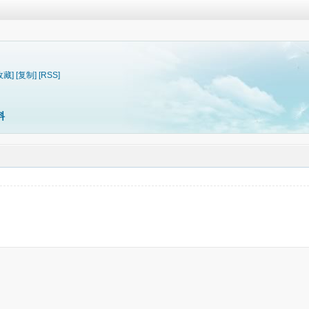
收藏]
[复制]
[RSS]
料