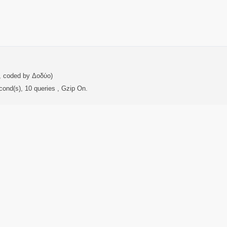
, coded by Δοδύο)
cond(s), 10 queries , Gzip On.