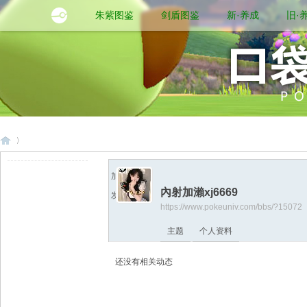
朱紫图鉴
剑盾图鉴
新·养成
旧·
加为好友
內射加瀨xj6669
发送消息
口
›
https://www.pokeuniv.com/bbs/?15072
主题
个人资料
还没有相关动态