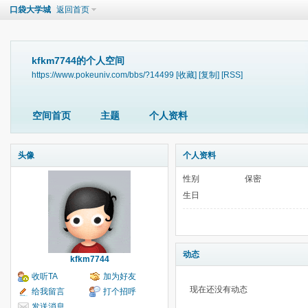
口袋大学城
返回首页
kfkm7744的个人空间
https://www.pokeuniv.com/bbs/?14499
[收藏]
[复制]
[RSS]
空间首页
主题
个人资料
头像
个人资料
性别
保密
生日
动态
kfkm7744
收听TA
加为好友
现在还没有动态
给我留言
打个招呼
发送消息