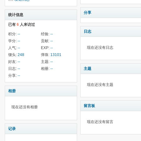
分享
统计信息
已有
6
人来访过
日志
积分:
--
经验:
--
学分:
--
贡献:
--
现在还没有日志
人气:
--
EXP:
--
馒头:
248
弹珠:
13101
好友:
--
主题:
--
日志:
--
相册:
--
主题
分享:
--
现在还没有主题
相册
留言板
现在还没有相册
现在还没有留言
记录