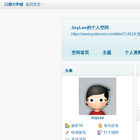
口袋大学城
返回首页
JoyLee的个人空间
https://www.pokeuniv.com/bbs/?14519
[
空间首页
主题
个人资
头像
JoyLee
收听TA
加为好友
给我留言
打个招呼
发送消息