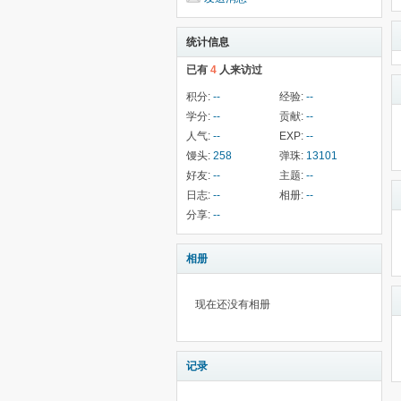
统计信息
已有
4
人来访过
积分:
--
经验:
--
学分:
--
贡献:
--
人气:
--
EXP:
--
馒头:
258
弹珠:
13101
好友:
--
主题:
--
日志:
--
相册:
--
分享:
--
相册
现在还没有相册
记录