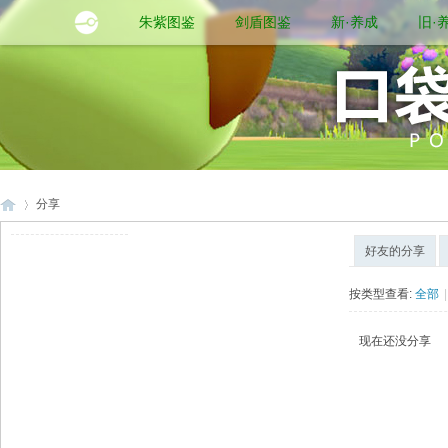
朱紫图鉴
剑盾图鉴
新·养成
旧·
分享
好友的分享
口
›
按类型查看:
全部
|
现在还没分享