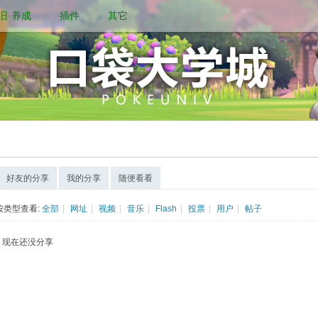
旧·养成
插件
其它
好友的分享
我的分享
随便看看
按类型查看:
全部
|
网址
|
视频
|
音乐
|
Flash
|
投票
|
用户
|
帖子
现在还没分享