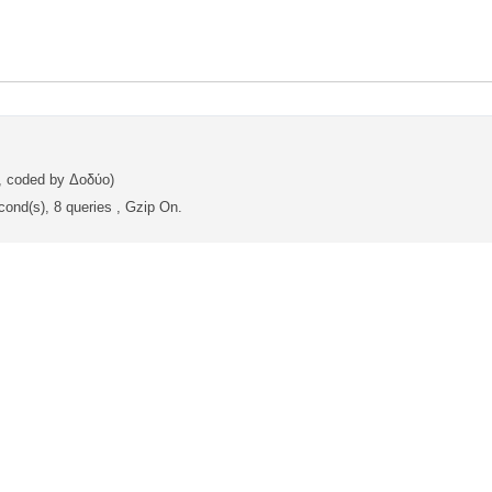
, coded by Δοδύο)
ond(s), 8 queries , Gzip On.