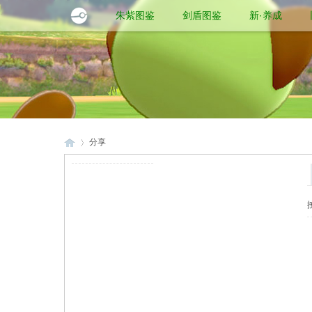
朱紫图鉴
剑盾图鉴
新·养成
分享
口
›