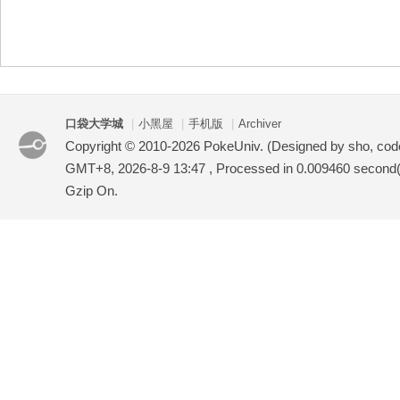
袋
口袋大学城
|
小黑屋
|
手机版
|
Archiver
Copyright © 2010-2026 PokeUniv. (Designed by sho, co
GMT+8, 2026-8-9 13:47
, Processed in 0.009460 second(s
Gzip On.
大
学