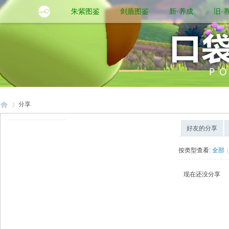
朱紫图鉴
剑盾图鉴
新·养成
旧·
分享
好友的分享
口
›
按类型查看:
全部
|
现在还没分享