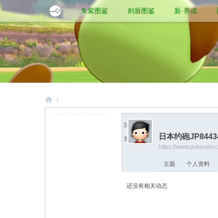
朱紫图鉴
剑盾图鉴
新·养成
加为好友
日本约砲JP8443
发送消息
口
›
https://www.pokeuniv
主题
个人资料
还没有相关动态