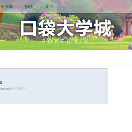
旧·养成
插件
其它
4
.com/bbs/?15072