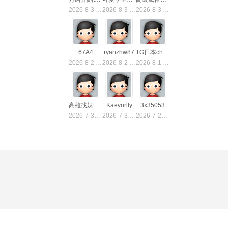
2026-8-3 21:22
2026-8-3 21:07
2026-8-3 20:18
67A4
ryanzhw87
TG日本chu8699
2026-8-2 19:41
2026-8-2 15:30
2026-8-1 21:38
高雄找妹tg9894
Kaevorlly
3x35053
2026-7-31 22:23
2026-7-30 16:33
2026-7-29 22:01