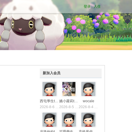
登录
入住
新加入会员
西屯學生tg9894
嬌小蘿莉tg9894
wocale
2026-8-6 17:23
2026-8-5 22:27
2026-8-4 14:09
月路外約tw26y
可愛學生瀨c8672
高級風俗知遇宛