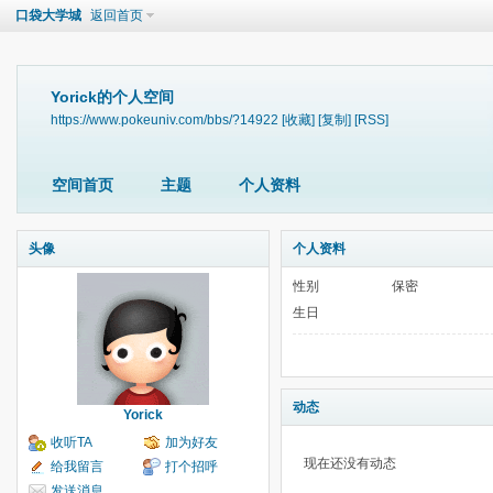
口袋大学城
返回首页
Yorick的个人空间
https://www.pokeuniv.com/bbs/?14922
[收藏]
[复制]
[RSS]
空间首页
主题
个人资料
头像
个人资料
性别
保密
生日
动态
Yorick
收听TA
加为好友
现在还没有动态
给我留言
打个招呼
发送消息