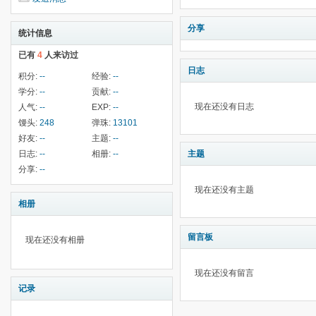
分享
统计信息
已有
4
人来访过
日志
积分:
--
经验:
--
学分:
--
贡献:
--
现在还没有日志
人气:
--
EXP:
--
馒头:
248
弹珠:
13101
好友:
--
主题:
--
日志:
--
相册:
--
主题
分享:
--
现在还没有主题
相册
留言板
现在还没有相册
现在还没有留言
记录