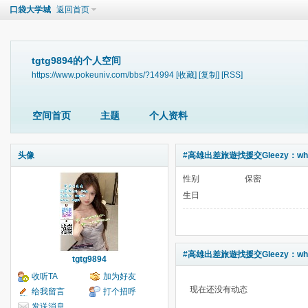
口袋大学城
返回首页
tgtg9894的个人空间
https://www.pokeuniv.com/bbs/?14994
[收藏]
[复制]
[RSS]
空间首页
主题
个人资料
头像
#高雄出差旅遊找援交Gleezy：why
性别
保密
生日
#高雄出差旅遊找援交Gleezy：why
tgtg9894
收听TA
加为好友
现在还没有动态
给我留言
打个招呼
发送消息