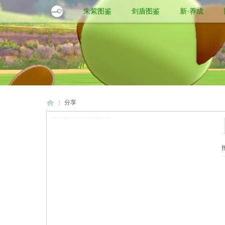
朱紫图鉴
剑盾图鉴
新·养成
分享
口
›