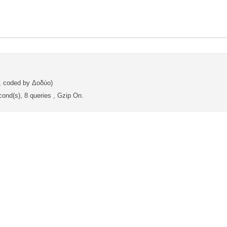
, coded by Δοδύο)
ond(s), 8 queries , Gzip On.