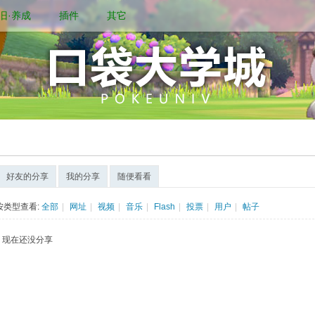
旧·养成
插件
其它
好友的分享
我的分享
随便看看
按类型查看:
全部
|
网址
|
视频
|
音乐
|
Flash
|
投票
|
用户
|
帖子
现在还没分享