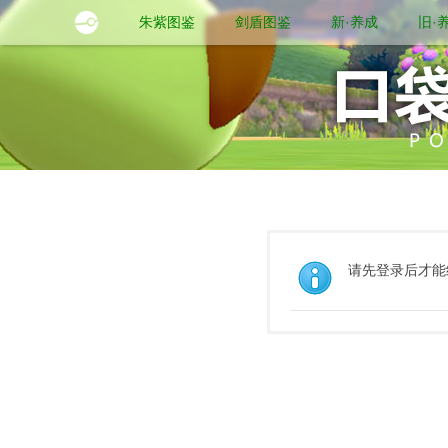
朱紫图鉴
剑盾图鉴
新·养成
旧·
请先登录后才能