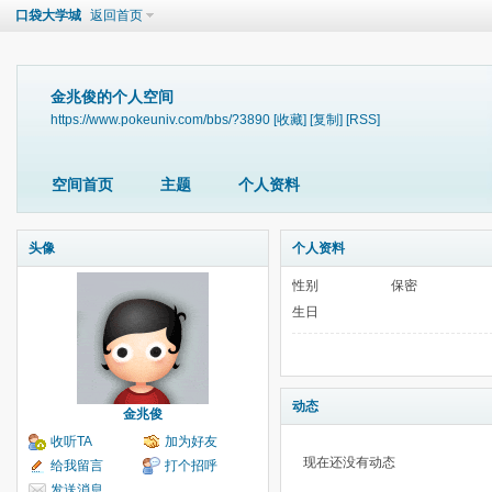
口袋大学城
返回首页
金兆俊的个人空间
https://www.pokeuniv.com/bbs/?3890
[收藏]
[复制]
[RSS]
空间首页
主题
个人资料
头像
个人资料
性别
保密
生日
动态
金兆俊
收听TA
加为好友
现在还没有动态
给我留言
打个招呼
发送消息