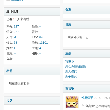
分享
统计信息
已有
10
人来访过
日志
积分:
227
经验:
--
学分:
227
贡献:
--
现在还没有日志
人气:
-1
EXP:
64
馒头:
58
弹珠:
13101
好友:
1
主题:
4
日志:
--
相册:
--
主题
分享:
--
冥王龙
怎么办赚钱最快
相册
新人提问
新手报到
现在还没有相册
留言板
长尾怪手
2015-3-25 
记录
金兆俊
: 怎么样得