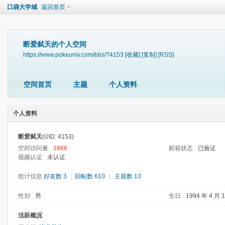
口袋大学城
返回首页
断爱弑天的个人空间
https://www.pokeuniv.com/bbs/?4153
[收藏]
[复制]
[RSS]
空间首页
主题
个人资料
个人资料
断爱弑天
(UID: 4153)
空间访问量
1866
邮箱状态
已验证
视频认证
未认证
统计信息
好友数 3
|
回帖数 610
|
主题数 13
性别
男
生日
1994 年 4 月 
活跃概况