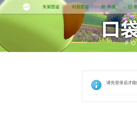
朱紫图鉴
剑盾图鉴
新·养成
旧·
请先登录后才能