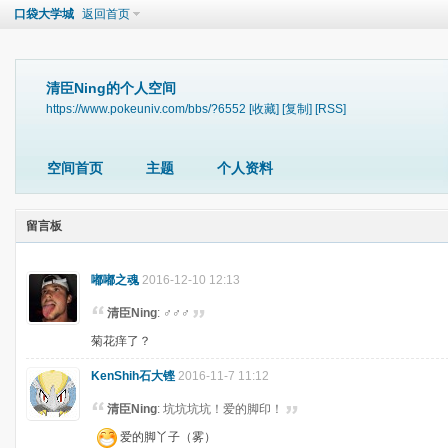
口袋大学城
返回首页
清臣Ning的个人空间
https://www.pokeuniv.com/bbs/?6552
[收藏]
[复制]
[RSS]
空间首页
主题
个人资料
留言板
嘟嘟之魂
2016-12-10 12:13
清臣Ning
: ♂♂♂
菊花痒了？
KenShih石大铿
2016-11-7 11:12
清臣Ning
: 坑坑坑坑！爱的脚印！
爱的脚丫子（雾）