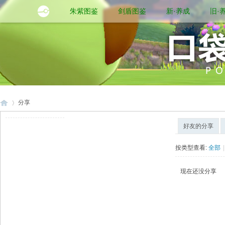
朱紫图鉴
剑盾图鉴
新·养成
旧·
分享
好友的分享
口
›
按类型查看:
全部
|
现在还没分享