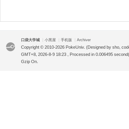
袋
口袋大学城
|
小黑屋
|
手机版
|
Archiver
Copyright © 2010-2026 PokeUniv. (Designed by sho, co
GMT+8, 2026-8-9 18:23
, Processed in 0.006495 second(s
Gzip On.
大
学