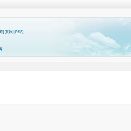
藏]
[复制]
[RSS]
料