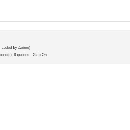
, coded by Δοδύο)
ond(s), 8 queries , Gzip On.