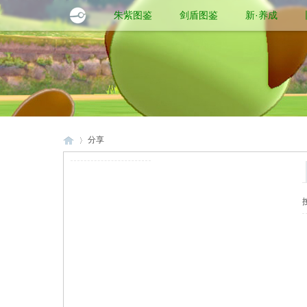
朱紫图鉴
剑盾图鉴
新·养成
分享
口
›