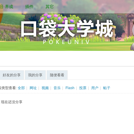
旧·养成
插件
其它
好友的分享
我的分享
随便看看
按类型查看:
全部
|
网址
|
视频
|
音乐
|
Flash
|
投票
|
用户
|
帖子
现在还没分享