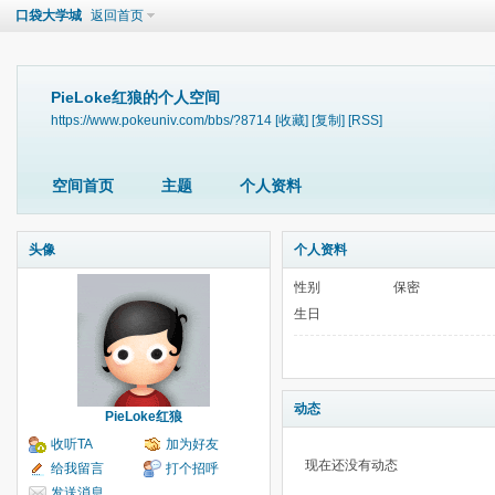
口袋大学城
返回首页
PieLoke红狼的个人空间
https://www.pokeuniv.com/bbs/?8714
[收藏]
[复制]
[RSS]
空间首页
主题
个人资料
头像
个人资料
性别
保密
生日
动态
PieLoke红狼
收听TA
加为好友
现在还没有动态
给我留言
打个招呼
发送消息