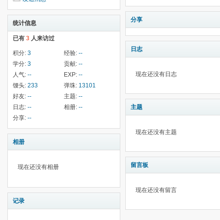
分享
统计信息
已有
3
人来访过
日志
积分:
3
经验:
--
学分:
3
贡献:
--
现在还没有日志
人气:
--
EXP:
--
馒头:
233
弹珠:
13101
好友:
--
主题:
--
日志:
--
相册:
--
主题
分享:
--
现在还没有主题
相册
留言板
现在还没有相册
现在还没有留言
记录