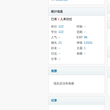
统计信息
已有
3
人来访过
积分:
122
经验:
--
学分:
122
贡献:
--
人气:
--
EXP:
96
馒头:
21
弹珠:
13101
好友:
--
主题:
1
日志:
--
相册:
--
分享:
--
相册
现在还没有相册
记录