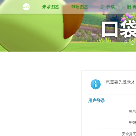
朱紫图鉴
剑盾图鉴
新·养成
旧·
您需要先登录才
用户登录
帐号
密码
安全提问