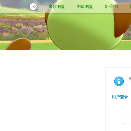
朱紫图鉴
剑盾图鉴
新·养成
用户登录