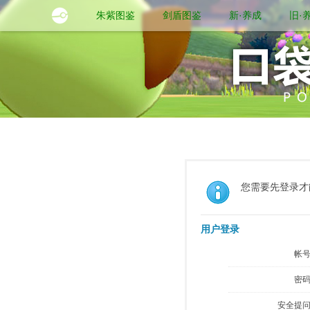
朱紫图鉴
剑盾图鉴
新·养成
旧·
您需要先登录才
用户登录
帐号
密码
安全提问