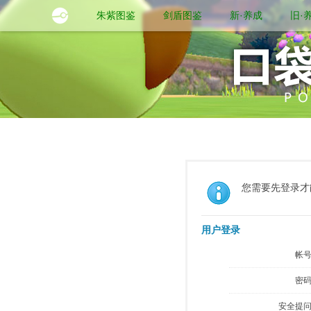
朱紫图鉴
剑盾图鉴
新·养成
旧·
您需要先登录才
用户登录
帐号
密码
安全提问