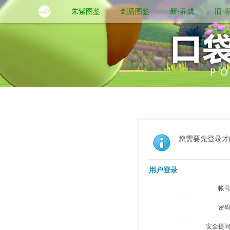
朱紫图鉴
剑盾图鉴
新·养成
旧·
您需要先登录才
用户登录
帐号
密码
安全提问