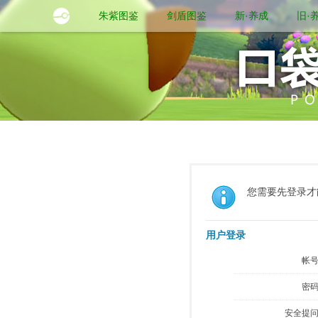
朱紫图鉴
剑盾图鉴
新·养成
旧·
您需要先登录才
用户登录
帐号
密码
安全提问