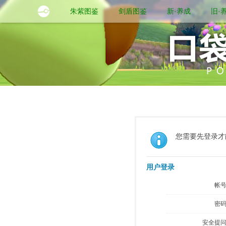
朱紫图鉴
剑盾图鉴
新·养成
旧·
您需要先登录才
用户登录
帐号
密码
安全提问