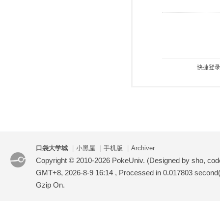
快捷登录
口袋大学城
|
小黑屋
|
手机版
|
Archiver
Copyright © 2010-2026 PokeUniv. (Designed by sho, co
GMT+8, 2026-8-9 16:14
, Processed in 0.017803 second(s
Gzip On.