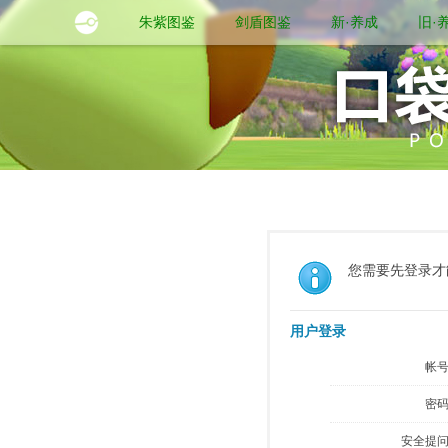
朱紫图鉴
剑盾图鉴
新·养成
旧·
您需要先登录才
用户登录
帐号
密码
安全提问