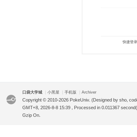
快捷登录
口袋大学城
|
小黑屋
|
手机版
|
Archiver
Copyright © 2010-2026 PokeUniv. (Designed by sho, co
GMT+8, 2026-8-8 15:39
, Processed in 0.011367 second(s
Gzip On.