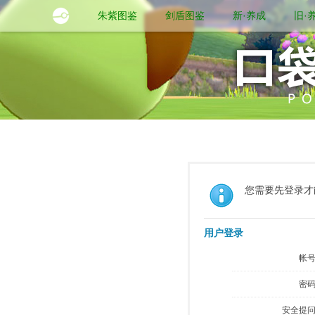
朱紫图鉴
剑盾图鉴
新·养成
旧·
您需要先登录才
用户登录
帐号
密码
安全提问