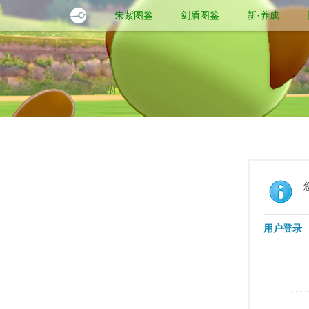
朱紫图鉴
剑盾图鉴
新·养成
用户登录