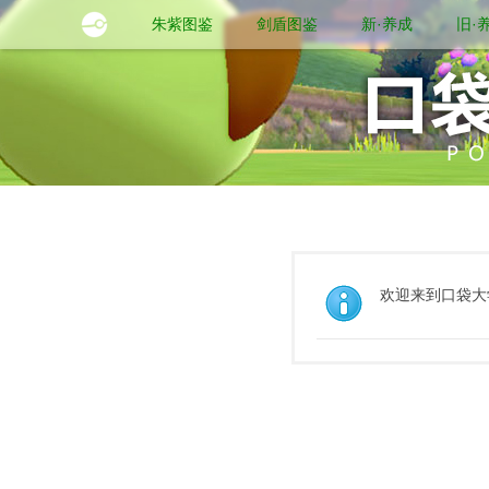
朱紫图鉴
剑盾图鉴
新·养成
旧·
欢迎来到口袋大