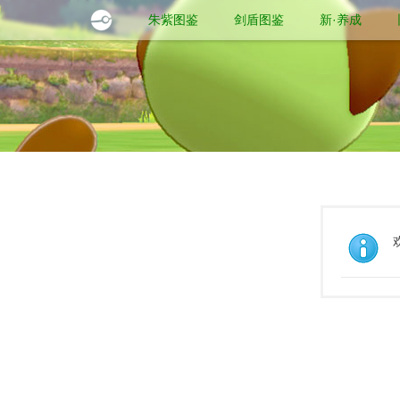
朱紫图鉴
剑盾图鉴
新·养成