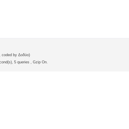
, coded by Δοδύο)
ond(s), 5 queries , Gzip On.