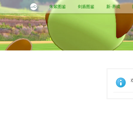
朱紫图鉴
剑盾图鉴
新·养成