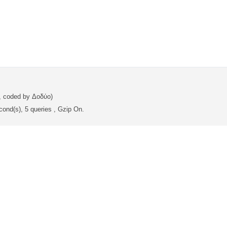
, coded by Δοδύο)
ond(s), 5 queries , Gzip On.