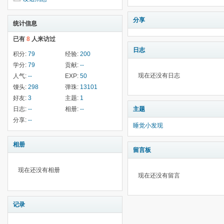
分享
统计信息
已有
8
人来访过
日志
积分:
79
经验:
200
学分:
79
贡献:
--
现在还没有日志
人气:
--
EXP:
50
馒头:
298
弹珠:
13101
好友:
3
主题:
1
日志:
--
相册:
--
主题
分享:
--
睡觉小发现
相册
留言板
现在还没有相册
现在还没有留言
记录