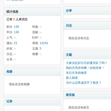
分享
统计信息
已有
8
人来访过
日志
积分:
130
经验:
--
学分:
130
贡献:
--
人气:
--
EXP:
--
现在还没有日志
馒头:
21
弹珠:
13101
好友:
--
主题:
5
日志:
--
相册:
--
主题
分享:
--
大家决定好日月的通关队了吗？
我的月亮伊布啊！你快回来！
相册
等日月等得难受
新人报道
为什么旧养成买不了精灵？
现在还没有相册
留言板
记录
现在还没有留言