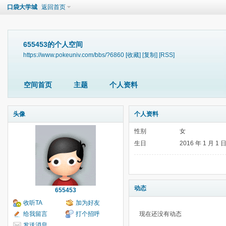
口袋大学城
返回首页
655453的个人空间
https://www.pokeuniv.com/bbs/?6860
[收藏]
[复制]
[RSS]
空间首页
主题
个人资料
头像
个人资料
性别
女
生日
2016 年 1 月 1 
动态
655453
收听TA
加为好友
给我留言
打个招呼
现在还没有动态
发送消息