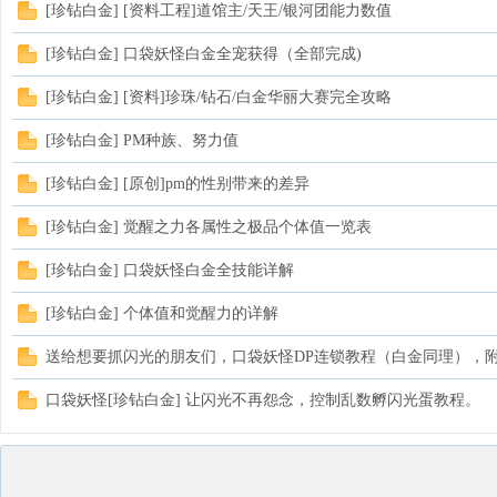
[珍钻白金] [资料工程]道馆主/天王/银河团能力数值
[珍钻白金] 口袋妖怪白金全宠获得（全部完成)
[珍钻白金] [资料]珍珠/钻石/白金华丽大赛完全攻略
[珍钻白金] PM种族、努力值
[珍钻白金] [原创]pm的性别带来的差异
城
[珍钻白金] 觉醒之力各属性之极品个体值一览表
[珍钻白金] 口袋妖怪白金全技能详解
[珍钻白金] 个体值和觉醒力的详解
送给想要抓闪光的朋友们，口袋妖怪DP连锁教程（白金同理），
口袋妖怪[珍钻白金] 让闪光不再怨念，控制乱数孵闪光蛋教程。