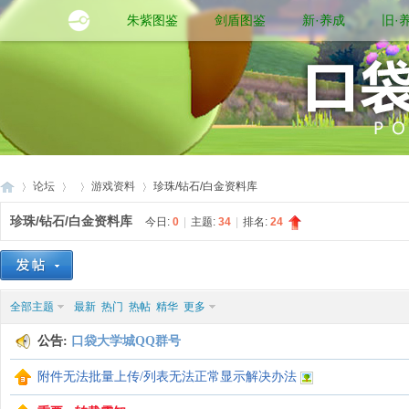
朱紫图鉴
剑盾图鉴
新·养成
旧·
论坛
游戏资料
珍珠/钻石/白金资料库
珍珠/钻石/白金资料库
今日:
0
|
主题:
34
|
排名:
24
口
»
›
›
›
全部主题
最新
热门
热帖
精华
更多
公告:
口袋大学城QQ群号
附件无法批量上传/列表无法正常显示解决办法