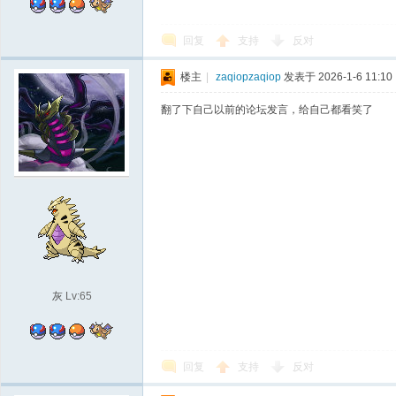
回复
支持
反对
楼主
|
zaqiopzaqiop
发表于 2026-1-6 11:10
翻了下自己以前的论坛发言，给自己都看笑了
灰
Lv:65
回复
支持
反对