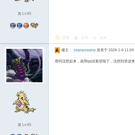
灰
Lv:65
回复
支持
反对
楼主
|
zaqiopzaqiop
发表于 2026-1-6 11:04
城
密码没想起来，就用qq试着登陆下，没想到登进
灰
Lv:65