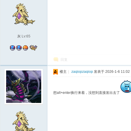
袋
灰
Lv:65
回复
大
楼主
|
zaqiopzaqiop
发表于 2026-1-6 11:02
想alt+enter换行来着，没想到直接发出去了
学