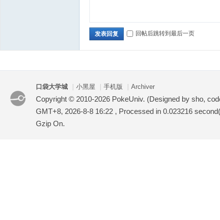
回帖后跳转到最后一页
发表回复
口袋大学城
|
小黑屋
|
手机版
|
Archiver
Copyright © 2010-2026 PokeUniv. (Designed by sho, co
GMT+8, 2026-8-8 16:22
, Processed in 0.023216 second(s
Gzip On.