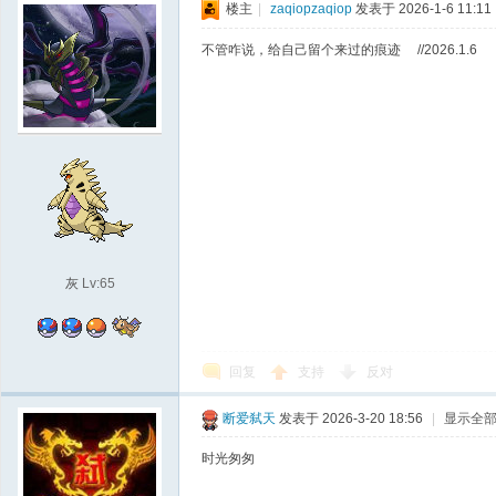
楼主
|
zaqiopzaqiop
发表于 2026-1-6 11:11
不管咋说，给自己留个来过的痕迹 //2026.1.6
灰
Lv:65
回复
支持
反对
断爱弑天
发表于 2026-3-20 18:56
|
显示全
时光匆匆