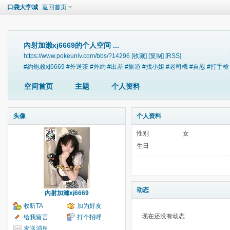
口袋大学城
返回首页
內射加瀨xj6669的个人空间 ...
https://www.pokeuniv.com/bbs/?14296
[收藏]
[复制]
[RSS]
#約炮賴xj6669 #外送茶 #外約 #出差 #旅遊 #找小姐 #老司機 #自慰 #打手槍 #
空间首页
主题
个人资料
头像
个人资料
性别
女
生日
动态
內射加瀨xj6669
收听TA
加为好友
现在还没有动态
给我留言
打个招呼
发送消息