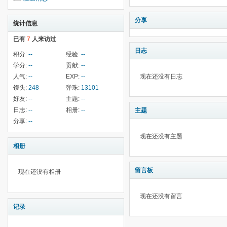
分享
统计信息
已有
7
人来访过
日志
积分:
--
经验:
--
学分:
--
贡献:
--
人气:
--
EXP:
--
现在还没有日志
馒头:
248
弹珠:
13101
好友:
--
主题:
--
日志:
--
相册:
--
主题
分享:
--
现在还没有主题
相册
留言板
现在还没有相册
现在还没有留言
记录