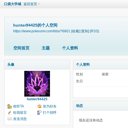
口袋大学城
返回首页
hunter94425的个人空间
https://www.pokeuniv.com/bbs/?6801
[收藏]
[复制]
[RSS]
空间首页
主题
个人资料
头像
个人资料
性别
保密
生日
hunter94425
动态
收听TA
加为好友
给我留言
打个招呼
发送消息
现在还没有动态