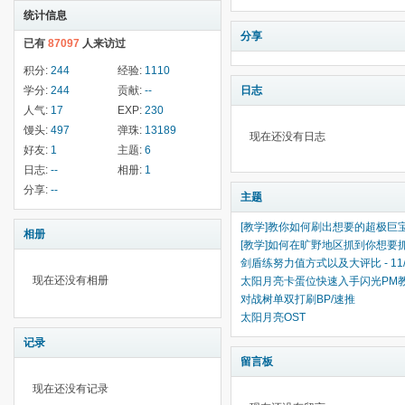
统计信息
分享
已有
87097
人来访过
积分:
244
经验:
1110
学分:
244
贡献:
--
日志
人气:
17
EXP:
230
馒头:
497
弹珠:
13189
现在还没有日志
好友:
1
主题:
6
日志:
--
相册:
1
分享:
--
主题
[教学]教你如何刷出想要的超极巨
相册
[教学]如何在旷野地区抓到你想要
剑盾练努力值方式以及大评比 - 11
现在还没有相册
太阳月亮卡蛋位快速入手闪光PM
对战树单双打刷BP/速推
太阳月亮OST
记录
留言板
现在还没有记录