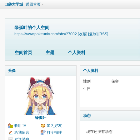
口袋大学城
返回首页
绿孤叶的个人空间
https://www.pokeuniv.com/bbs/?7002
[收藏]
[复制]
[RSS]
空间首页
主题
个人资料
头像
个人资料
性别
保密
生日
动态
绿孤叶
收听TA
加为好友
现在还没有动态
给我留言
打个招呼
发送消息