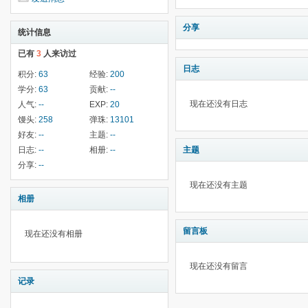
分享
统计信息
已有
3
人来访过
日志
积分:
63
经验:
200
学分:
63
贡献:
--
现在还没有日志
人气:
--
EXP:
20
馒头:
258
弹珠:
13101
好友:
--
主题:
--
日志:
--
相册:
--
主题
分享:
--
现在还没有主题
相册
留言板
现在还没有相册
现在还没有留言
记录