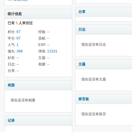
分享
统计信息
已有
3
人来访过
日志
积分:
67
经验:
--
学分:
67
贡献:
--
现在还没有日志
人气:
1
EXP:
--
馒头:
398
弹珠:
13101
好友:
--
主题:
--
日志:
--
相册:
--
主题
分享:
--
现在还没有主题
相册
留言板
现在还没有相册
现在还没有留言
记录