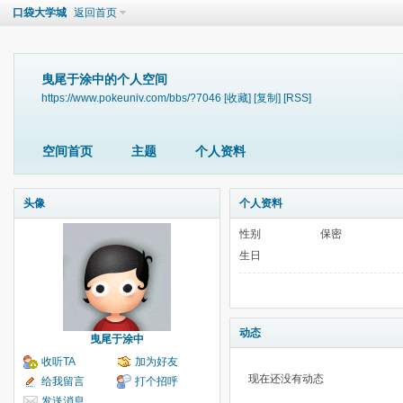
口袋大学城
返回首页
曳尾于涂中的个人空间
https://www.pokeuniv.com/bbs/?7046
[收藏]
[复制]
[RSS]
空间首页
主题
个人资料
头像
个人资料
性别
保密
生日
动态
曳尾于涂中
收听TA
加为好友
现在还没有动态
给我留言
打个招呼
发送消息