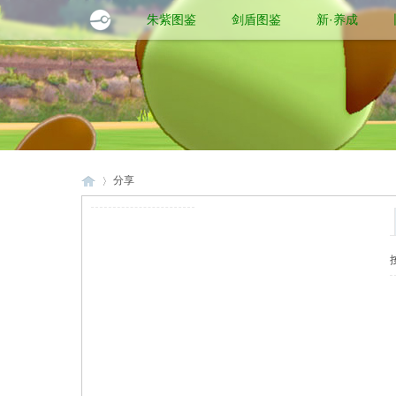
朱紫图鉴
剑盾图鉴
新·养成
分享
口
›