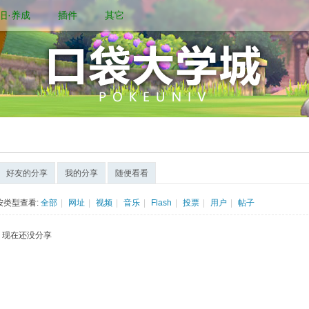
旧·养成
插件
其它
好友的分享
我的分享
随便看看
按类型查看:
全部
|
网址
|
视频
|
音乐
|
Flash
|
投票
|
用户
|
帖子
现在还没分享