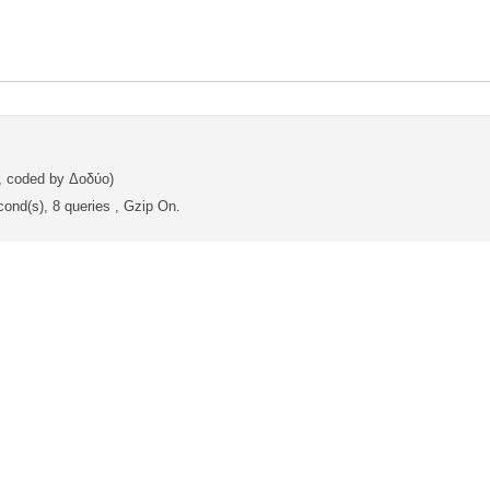
, coded by Δοδύο)
ond(s), 8 queries , Gzip On.