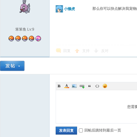
那么你可以快点解决我宠
小懒虎
笨笨鱼
Lv:9
回复
支持
反对
城
您需
回帖后跳转到最后一页
发表回复