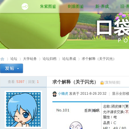
朱紫图鉴
剑盾图鉴
新·养成
旧·
论坛
大学站务
论坛归档
论坛养成
求个解释（关于闪光）
求个解释（关于闪光）
查看:
5397
|
回复:
1
[复制链接]
口
»
›
›
›
›
小懒虎
发表于 2011-8-26 20:32
|
显示全部