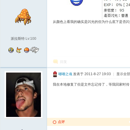
袋
从颜色上看我的确实是闪光的但为什么底下是否闪
派拉斯特
Lv:100
回复
大
嘟嘟之魂
发表于 2011-8-27 19:03
|
显示全
我在本地修复了但是文件忘记传了，等我回家时传
点评
学